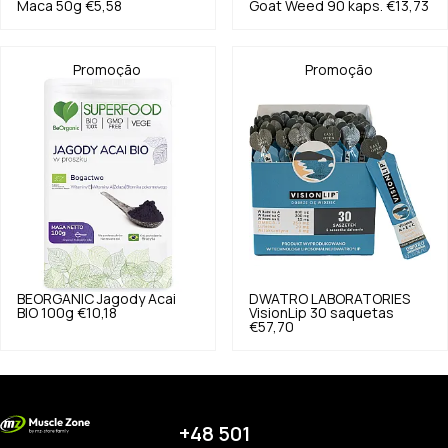
Maca 50g
€5,58
Goat Weed 90 kaps.
€13,73
Promoção
Promoção
BEORGANIC
Jagody Acai
DWATRO LABORATORIES
BIO 100g
€10,18
VisionLip 30 saquetas
€57,70
+48 501