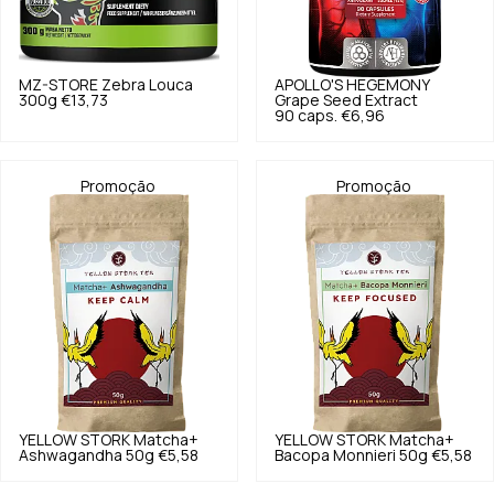
MZ-STORE
Zebra Louca
APOLLO'S HEGEMONY
300g
€13,73
Grape Seed Extract
90 caps.
€6,96
Promoção
Promoção
YELLOW STORK
Matcha+
YELLOW STORK
Matcha+
Ashwagandha 50g
€5,58
Bacopa Monnieri 50g
€5,58