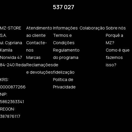
537 027
MZ-STORE
Atendimento
Informações
Colaboração
Sobre nós
S.A.
ao cliente
Termos e
Porquê a
ul. Cypriana
Contacte-
Condições
MZ?
Kamila
nos
Regulamento
Como é que
Norwida 47
Marcas
do programa
fazemos
84-240 Reda
Reclamações
de
isso?
e devoluções
fidelização
KRS:
Política de
0000877266
Privacidade
NIP:
5862363341
REGON:
387876117