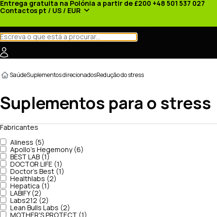
Entrega gratuita na Polónia a partir de £200
+48 501 537 027
Contactos
pt / US / EUR
Categorias
Fabricantes
Notícias
Promoções
Saúde
Suplementos direcionados
Redução do stress
Suplementos para o stress
Fabricantes
Aliness (5)
Apollo's Hegemony (6)
BEST LAB (1)
DOCTOR LIFE (1)
Doctor's Best (1)
Healthlabs (2)
Hepatica (1)
LABIFY (2)
Labs212 (2)
Lean Bulls Labs (2)
MOTHER'S PROTECT (1)