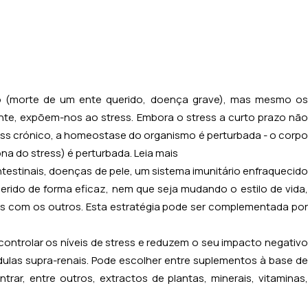
co (morte de um ente querido, doença grave), mas mesmo o
nte, expõem-nos ao stress. Embora o stress a curto prazo não
ess crónico, a homeostase do organismo é perturbada - o corpo
ona do stress) é perturbada.
Leia mais
testinais, doenças de pele, um sistema imunitário enfraquecido
erido de forma eficaz, nem que seja mudando o estilo de vida,
s com os outros. Esta estratégia pode ser complementada por
ntrolar os níveis de stress e reduzem o seu impacto negativo
dulas supra-renais. Pode escolher entre suplementos à base de
r, entre outros, extractos de plantas, minerais, vitaminas,