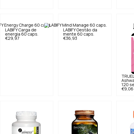
LABIFY
Carga de
LABIFY
Gestão da
energia 60 caps.
mente 60 caps.
€29,97
€36,93
TRUEL
Ashwa
120 s
€9,06