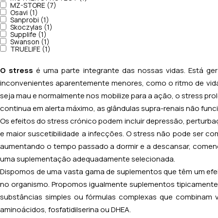
MZ-STORE (7)
Osavi (1)
Sanprobi (1)
Skoczylas (1)
Supplife (1)
Swanson (1)
TRUELIFE (1)
O stress
é uma parte integrante das nossas vidas. Está g
inconvenientes aparentemente menores, como o ritmo de vida 
seja mau e normalmente nos mobilize para a ação, o stress pr
continua em alerta máximo, as glândulas supra-renais não funci
Os efeitos do stress crónico podem incluir depressão, perturb
e maior suscetibilidade a infecções. O stress não pode ser c
aumentando o tempo passado a dormir e a descansar, comendo
uma suplementação adequadamente selecionada.
Dispomos de uma vasta gama de suplementos que têm um efeito
no organismo. Propomos igualmente suplementos tipicamente de
substâncias simples ou fórmulas complexas que combinam vár
aminoácidos, fosfatidilserina ou DHEA.