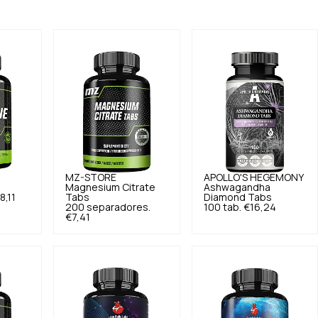
MZ-STORE
APOLLO'S HEGEMONY
Magnesium Citrate
Ashwagandha
8,11
Tabs
Diamond Tabs
200 separadores.
100 tab.
€16,24
€7,41