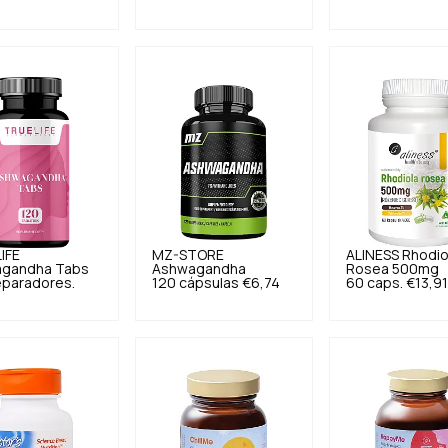
IFE
MZ-STORE
ALINESS
Rhodio
gandha Tabs
Ashwagandha
Rosea 500mg
eparadores.
120 cápsulas
€6,74
60 caps.
€13,9