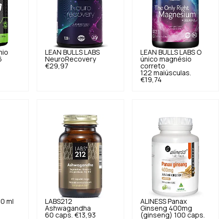
io
LEAN BULLS LABS
LEAN BULLS LABS
O
6
NeuroRecovery
único magnésio
€29,97
correto
122 maiúsculas.
€19,74
0 ml
LABS212
ALINESS
Panax
Ashwagandha
Ginseng 400mg
60 caps.
€13,93
(ginseng) 100 caps.