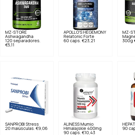
MZ-STORE
APOLLO'S HEGEMONY
MZ-S
Ashwagandha
Relatonic Forte
Magne
120 separadores.
60 caps.
€23,21
300g
€5,11
SANPROBI
Stress
ALINESS
Mumio
HEPAT
20 maiúsculas.
€9,06
Himalajskie 400mg
90 ca
90 caps.
€10,43