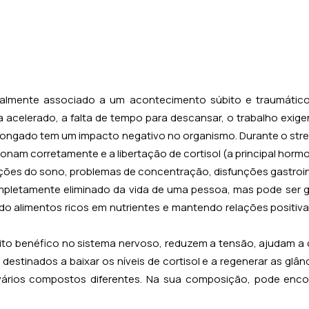
eralmente associado a um acontecimento súbito e traumáti
acelerado, a falta de tempo para descansar, o trabalho exige
olongado tem um impacto negativo no organismo. Durante o str
onam corretamente e a libertação de cortisol (a principal horm
ações do sono, problemas de concentração, disfunções gastroin
ompletamente eliminado da vida de uma pessoa, mas pode ser g
 alimentos ricos em nutrientes e mantendo relações positiva
 benéfico no sistema nervoso, reduzem a tensão, ajudam a co
stinados a baixar os níveis de cortisol e a regenerar as glân
ios compostos diferentes. Na sua composição, pode encontra