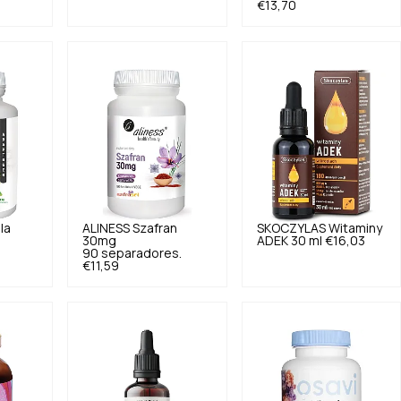
€13,70
la
ALINESS
Szafran
SKOCZYLAS
Witaminy
30mg
ADEK 30 ml
€16,03
1
90 separadores.
€11,59