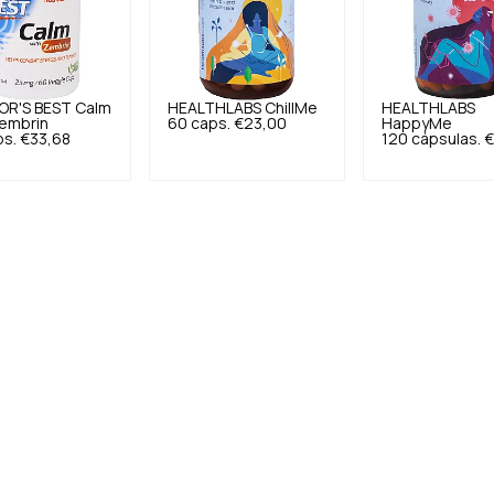
R'S BEST
Calm
HEALTHLABS
ChillMe
HEALTHLABS
Zembrin
60 caps.
€23,00
HappyMe
ps.
€33,68
120 cápsulas.
€