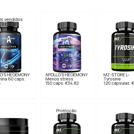
is vendidos
O'S HEGEMONY
APOLLO'S HEGEMONY
MZ-STORE
L-
ina 60 caps.
Menos stress
Tyrosine
5
150 caps.
€34,82
120 cápsulas.
€
Promoção