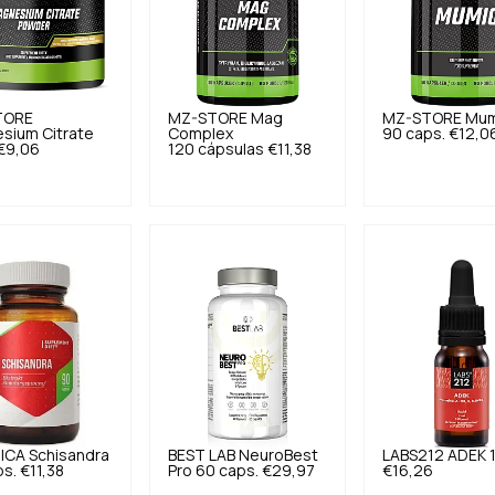
TORE
MZ-STORE
Mag
MZ-STORE
Mum
sium Citrate
Complex
90 caps.
€12,0
€9,06
120 cápsulas
€11,38
ICA
Schisandra
BEST LAB
NeuroBest
LABS212
ADEK 1
ps.
€11,38
Pro 60 caps.
€29,97
€16,26