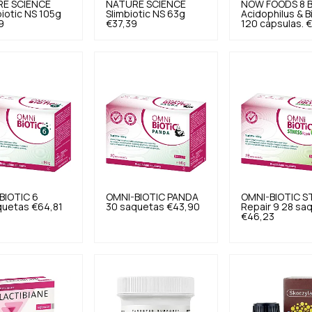
E SCIENCE
NATURE SCIENCE
NOW FOODS
8 B
iotic NS 105g
Slimbiotic NS 63g
Acidophilus & B
9
€37,39
120 cápsulas.
€
BIOTIC
6
OMNI-BIOTIC
PANDA
OMNI-BIOTIC
S
quetas
€64,81
30 saquetas
€43,90
Repair 9 28 sa
€46,23