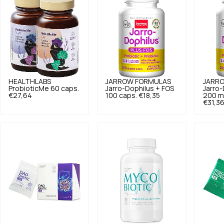
HEALTHLABS
JARROW FORMULAS
JARR
ProbioticMe 60 caps.
Jarro-Dophilus + FOS
Jarro-
€27,64
100 caps.
€18,35
200 m
€31,3