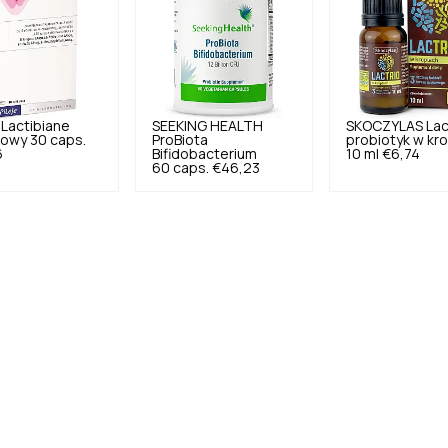
Lactibiane
SEEKING HEALTH
SKOCZYLAS
Lac
owy 30 caps.
ProBiota
probiotyk w kr
6
Bifidobacterium
10 ml
€6,74
60 caps.
€46,23