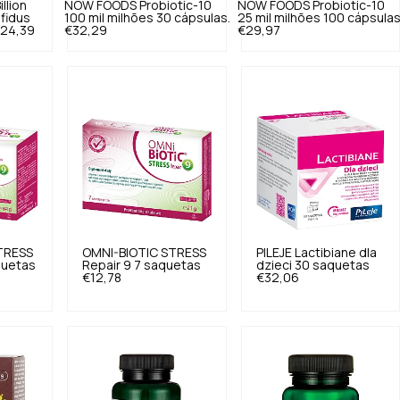
illion
NOW FOODS
Probiotic-10
NOW FOODS
Probiotic-10
ifidus
100 mil milhões 30 cápsulas.
25 mil milhões 100 cápsulas
24,39
€32,29
€29,97
TRESS
OMNI-BIOTIC
STRESS
PILEJE
Lactibiane dla
quetas
Repair 9 7 saquetas
dzieci 30 saquetas
€12,78
€32,06