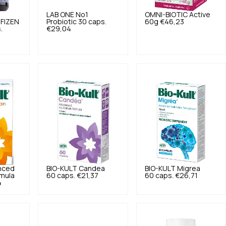
LAB ONE
No1
OMNI-BIOTIC
Active
IFIZEN
Probiotic 30 caps.
60g
€46,23
.
€29,04
nced
BIO-KULT
Candea
BIO-KULT
Migrea
rmula
60 caps.
€21,37
60 caps.
€26,71
4