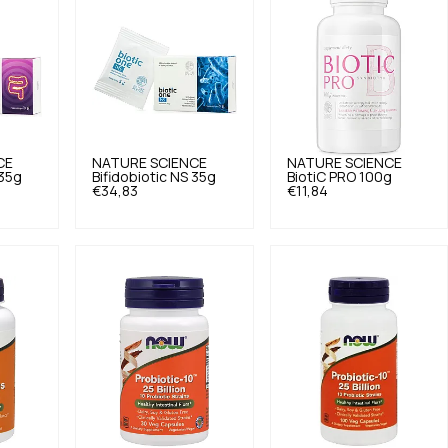
CE
NATURE SCIENCE
NATURE SCIENCE
 35g
Bifidobiotic NS 35g
BiotiC PRO 100g
€34,83
€11,84