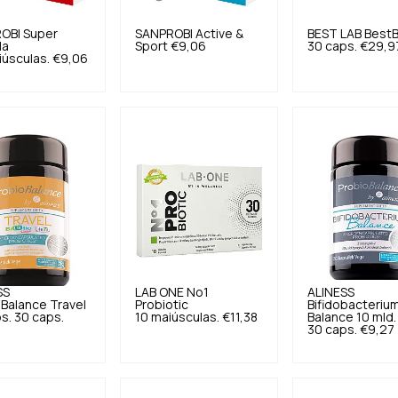
OBI
Super
SANPROBI
Active &
BEST LAB
BestB
la
Sport
€9,06
30 caps.
€29,9
úsculas.
€9,06
SS
LAB ONE
No1
ALINESS
Balance Travel
Probiotic
Bifidobacteriu
s. 30 caps.
10 maiúsculas.
€11,38
Balance 10 mld.
30 caps.
€9,27