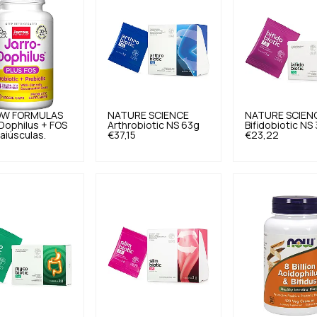
OW FORMULAS
NATURE SCIENCE
NATURE SCIEN
Dophilus + FOS
Arthrobiotic NS 63g
Bifidobiotic NS
aiúsculas.
€37,15
€23,22
6