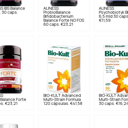
SS
IBS Balance
ALINESS
ALINESS
. 30 caps.
ProbioBalance
Psychobiotyk B
Bifidobacterium
6,5 mld 30 caps
Balance Forte NO FOS
€11,59
60 caps.
€23,21
SS
BIO-KULT
Advanced
BIO-KULT
Adva
Balance Forte
Multi-Strain Formula
Multi-Strain Fo
s.
€23,21
120 cápsulas.
€41,58
30 caps.
€16,2