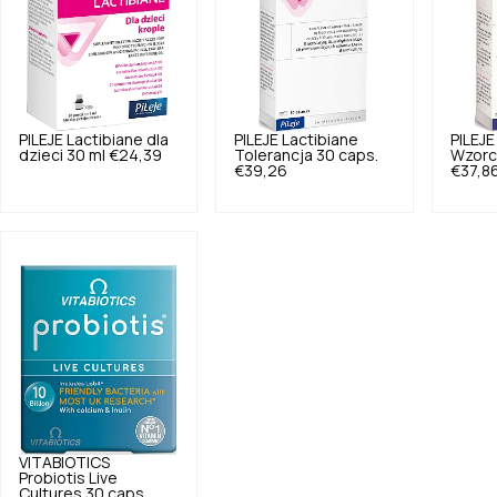
PILEJE
Lactibiane dla
PILEJE
Lactibiane
PILEJE
dzieci 30 ml
€24,39
Tolerancja 30 caps.
Wzorc
€39,26
€37,8
VITABIOTICS
Probiotis Live
Cultures 30 caps.