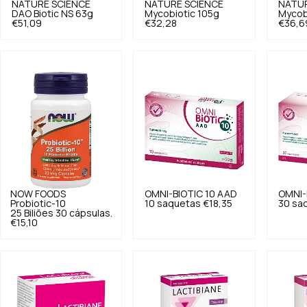
NATURE SCIENCE
NATURE SCIENCE
NATUR
DAO Biotic NS 63g
Mycobiotic 105g
Mycob
€51,09
€32,28
€36,6
NOW FOODS
OMNI-BIOTIC
10 AAD
OMNI-
Probiotic-10
10 saquetas
€18,35
30 sa
25 Biliões 30 cápsulas.
€15,10