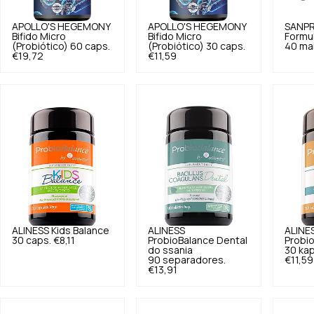
APOLLO'S HEGEMONY
APOLLO'S HEGEMONY
SANPR
Bifido Micro
Bifido Micro
Formu
(Probiótico) 60 caps.
(Probiótico) 30 caps.
40 mai
€19,72
€11,59
ALINESS
Kids Balance
ALINESS
ALINE
30 caps.
€8,11
ProbioBalance Dental
Probio
do ssania
30 kap
90 separadores.
€11,59
€13,91