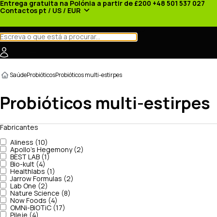
Entrega gratuita na Polónia a partir de £200
+48 501 537 027
Contactos
pt / US / EUR
Categorias
Fabricantes
Notícias
Promoções
Saúde
Probióticos
Probióticos multi-estirpes
Probióticos multi-estirpes
Fabricantes
Aliness (10)
Apollo's Hegemony (2)
BEST LAB (1)
Bio-kult (4)
Healthlabs (1)
Jarrow Formulas (2)
Lab One (2)
Nature Science (8)
Now Foods (4)
OMNi-BiOTiC (17)
Pileje (4)