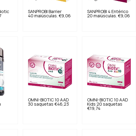
iotic
SANPROBI
Barrier
SANPROBI
4 Entérico
7
40 maiúsculas.
€9,06
20 maiúsculas.
€9,06
OMNI-BIOTIC
10 AAD
OMNI-BIOTIC
10 AAD
m
30 saquetas
€46,23
Kids 20 saquetas
€19,74