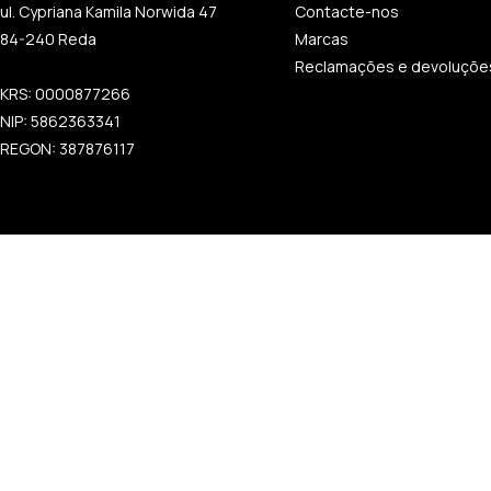
ul. Cypriana Kamila Norwida 47
Contacte-nos
84-240 Reda
Marcas
Reclamações e devoluçõe
KRS: 0000877266
NIP: 5862363341
REGON: 387876117