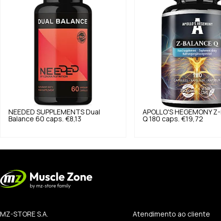
NEEDED SUPPLEMENTS
Dual
APOLLO'S HEGEMONY
Z-
Balance 60 caps.
€8,13
Q 180 caps.
€19,72
MZ-STORE S.A.
Atendimento ao cliente