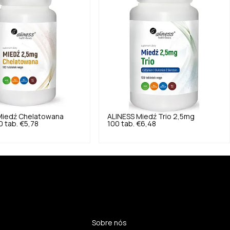
Miedź Chelatowana
ALINESS
Miedź Trio 2,5mg
 tab.
€5,78
100 tab.
€6,48
Sobre nós