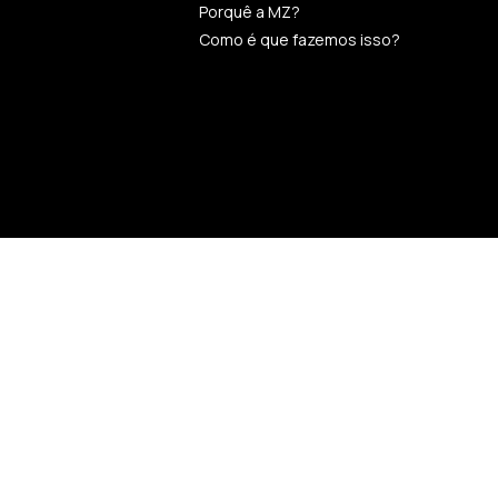
Porquê a MZ?
Como é que fazemos isso?