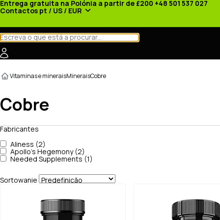
Entrega gratuita na Polónia a partir de £200
+48 501 537 027
Contactos
pt / US / EUR
Categorias
Fabricantes
Notícias
Promoções
Vitaminas e minerais
Minerais
Cobre
Cobre
Fabricantes
Aliness (2)
Apollo's Hegemony (2)
Needed Supplements (1)
Sortowanie