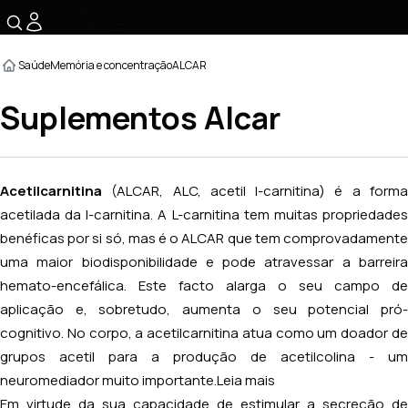
☰
Saúde
Memória e concentração
ALCAR
Suplementos Alcar
Acetilcarnitina
(ALCAR, ALC, acetil l-carnitina) é a forma
acetilada da l-carnitina. A L-carnitina tem muitas propriedades
benéficas por si só, mas é o ALCAR que tem comprovadamente
uma maior biodisponibilidade e pode atravessar a barreira
hemato-encefálica. Este facto alarga o seu campo de
aplicação e, sobretudo, aumenta o seu potencial pró-
cognitivo. No corpo, a acetilcarnitina atua como um doador de
grupos acetil para a produção de acetilcolina - um
neuromediador muito importante.
Leia mais
Em virtude da sua capacidade de estimular a secreção de