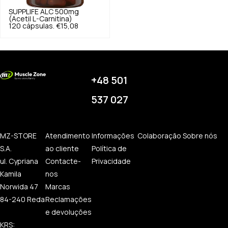
SUPPLIFE
ALC 500mg
(Acetil L-Carnitina)
120 cápsulas.
€15,08
+48 501
537 027
MZ-STORE
Atendimento
Informações
Colaboração
Sobre nós
S.A.
ao cliente
Política de
ul. Cypriana
Contacte-
Privacidade
Kamila
nos
Norwida 47
Marcas
84-240 Reda
Reclamações
e devoluções
KRS: