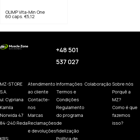
OLIMP
Vita-Min One
60 caps.
€5,12
+48 501
537 027
MZ-STORE
Atendimento
Informações
Colaboração
Sobre nós
S.A.
ao cliente
Termos e
Porquê a
ul. Cypriana
Contacte-
Condições
MZ?
Kamila
nos
Regulamento
Como é que
Norwida 47
Marcas
do programa
fazemos
84-240 Reda
Reclamações
de
isso?
e devoluções
fidelização
KRS:
Política de