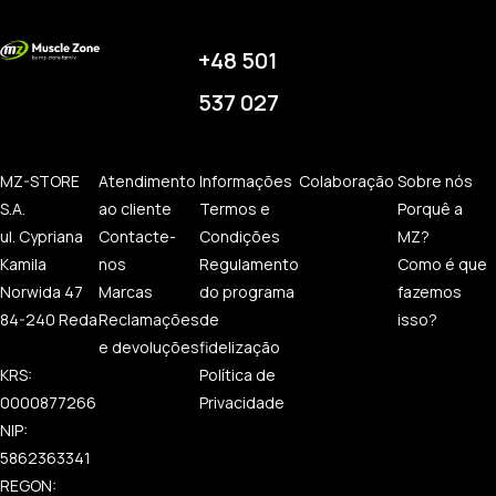
+48 501
537 027
MZ-STORE
Atendimento
Informações
Colaboração
Sobre nós
S.A.
ao cliente
Termos e
Porquê a
ul. Cypriana
Contacte-
Condições
MZ?
Kamila
nos
Regulamento
Como é que
Norwida 47
Marcas
do programa
fazemos
84-240 Reda
Reclamações
de
isso?
e devoluções
fidelização
KRS:
Política de
0000877266
Privacidade
NIP:
5862363341
REGON: