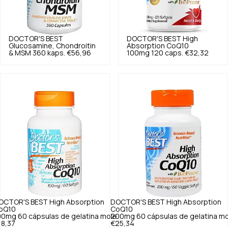
DOCTOR'S BEST
DOCTOR'S BEST
High
Glucosamine, Chondroitin
Absorption CoQ10
& MSM 360 kaps.
€56,96
100mg 120 caps.
€32,32
OCTOR'S BEST
High Absorption
DOCTOR'S BEST
High Absorption
oQ10
CoQ10
00mg 60 cápsulas de gelatina mole
200mg 60 cápsulas de gelatina m
18,37
€25,34