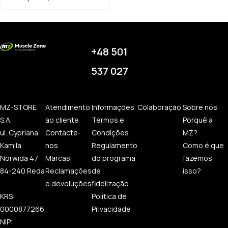
+48 501
537 027
MZ-STORE
Atendimento
Informações
Colaboração
Sobre nós
S.A.
ao cliente
Termos e
Porquê a
ul. Cypriana
Contacte-
Condições
MZ?
Kamila
nos
Regulamento
Como é que
Norwida 47
Marcas
do programa
fazemos
84-240 Reda
Reclamações
de
isso?
e devoluções
fidelização
KRS:
Política de
0000877266
Privacidade
NIP: