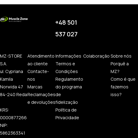
+48 501
537 027
MZ-STORE
Atendimento
Informações
Colaboração
Sobre nós
S.A.
ao cliente
Termos e
Porquê a
ul. Cypriana
Contacte-
Condições
MZ?
Kamila
nos
Regulamento
Como é que
Norwida 47
Marcas
do programa
fazemos
84-240 Reda
Reclamações
de
isso?
e devoluções
fidelização
KRS:
Política de
0000877266
Privacidade
NIP:
5862363341