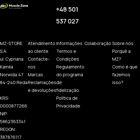
+48 501
537 027
MZ-STORE
Atendimento
Informações
Colaboração
Sobre nós
S.A.
ao cliente
Termos e
Porquê a
ul. Cypriana
Contacte-
Condições
MZ?
Kamila
nos
Regulamento
Como é que
Norwida 47
Marcas
do programa
fazemos
84-240 Reda
Reclamações
de
isso?
e devoluções
fidelização
KRS:
Política de
0000877266
Privacidade
NIP:
5862363341
REGON:
387876117