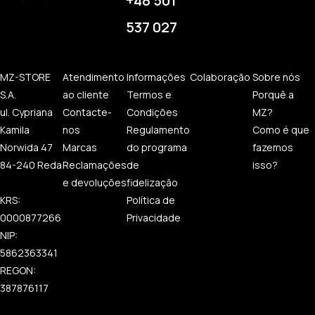
+48 501
537 027
MZ-STORE
Atendimento
Informações
Colaboração
Sobre nós
S.A.
ao cliente
Termos e
Porquê a
ul. Cypriana
Contacte-
Condições
MZ?
Kamila
nos
Regulamento
Como é que
Norwida 47
Marcas
do programa
fazemos
84-240 Reda
Reclamações
de
isso?
e devoluções
fidelização
KRS:
Política de
0000877266
Privacidade
NIP:
5862363341
REGON:
387876117