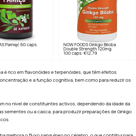
AS
Pamięć 60 caps.
NOW FOODS
Ginkgo Biloba
Double Strength 120mg
100 caps.
€12,79
ba é rico em flavonóides e terpenóides, que têm efeitos
a concentração e a função cognitiva, bem como para reduzir os
iam no nível de constituintes activos, dependendo da idade da
, as sementes ou a casca, para produzir preparações de Ginkgo
icos.
loba melhora o fluxo sanguíneo no cérebro, o que contribui para