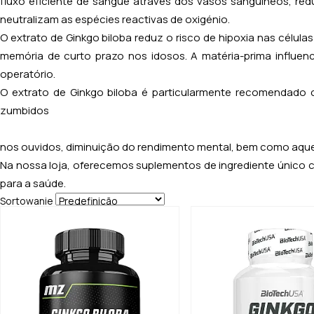
fluxo eficiente de sangue através dos vasos sanguíneos, redu
neutralizam as espécies reactivas de oxigénio.
O extrato de
Ginkgo biloba
reduz o risco de hipoxia nas célula
memória de curto prazo nos idosos. A matéria-prima influe
operatório.
O extrato de
Ginkgo biloba
é particularmente recomendado 
zumbidos
nos ouvidos, diminuição do rendimento mental, bem como aquel
Na nossa loja, oferecemos suplementos de ingrediente único 
para a saúde.
Sortowanie