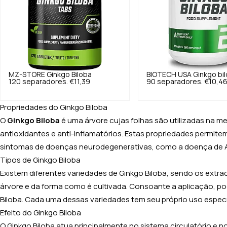
MZ-STORE
Ginkgo Biloba
BIOTECH USA
Ginkgo bi
120 separadores.
€11,39
90 separadores.
€10,4
Propriedades do Ginkgo Biloba
O
Ginkgo Biloba
é uma árvore cujas folhas são utilizadas na me
antioxidantes e anti-inflamatórios. Estas propriedades permite
sintomas de doenças neurodegenerativas, como a doença de Al
Tipos de Ginkgo Biloba
Existem diferentes variedades de Ginkgo Biloba, sendo os extrac
árvore e da forma como é cultivada. Consoante a aplicação, po
Biloba. Cada uma dessas variedades tem seu próprio uso específ
Efeito do Ginkgo Biloba
O Ginkgo Biloba atua principalmente no sistema circulatório e n