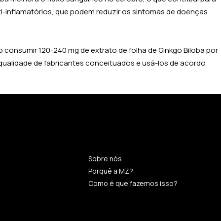
ti-inflamatórios, que podem reduzir os sintomas de doenças
consumir 120-240 mg de extrato de folha de Ginkgo Biloba por
 qualidade de fabricantes conceituados e usá-los de acordo
Sobre nós
Porquê a MZ?
Como é que fazemos isso?