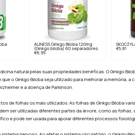
loba
ALINESS
Ginkgo Biloba 120mg
SKOCZYL
6
(Ginkgo biloba) 60 separadores.
€5,81
€6,95
dicina natural pelas suas propriedades benéficas. O Ginkgo Bilo
m que o Ginkgo Biloba seja utilizado para melhorar a memória, 
zheimer e a doença de Parkinson.
tos de folhas os mais utilizados. As folhas de Ginkgo Biloba var
dem ser utilizadas diferentes partes da árvore, como as folhas
ico e pode ser usada para apoiar diferentes processos fisiológ
o sistema nervoso. Ao afetar o sistema circulatório, o Ginkgo Bi