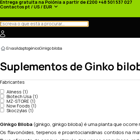
Entrega gratuita na Polónia a partir de £200
+48 501 537 027
Contactos
pt / US / EUR
Categorias
Fabricantes
Notícias
Promoções
Ervas
Adaptogénios
Ginkgo biloba
Suplementos de Ginko bilo
Fabricantes
Aliness (1)
Biotech Usa (1)
MZ-STORE (1)
Now Foods (1)
Skoczylas (1)
Ginkgo Biloba
(ginkgo, ginkgo biloba) é uma planta que ocorre 
Os flavonóides, terpenos e proantocianidinas contidos na m