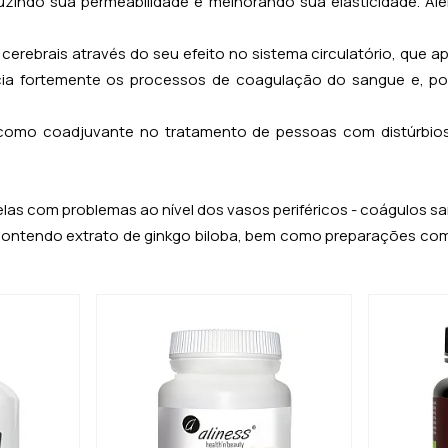
zindo sua permeabilidade e melhorando sua elasticidade. Além 
s cerebrais através do seu efeito no sistema circulatório, qu
ncia fortemente os processos de coagulação do sangue e, p
como coadjuvante no tratamento de pessoas com distúrbios 
as com problemas ao nível dos vasos periféricos - coágulos s
contendo extrato de ginkgo biloba, bem como preparações com 