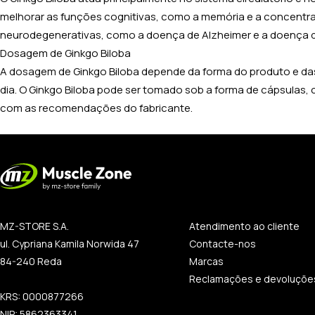
melhorar as funções cognitivas, como a memória e a concentraç
neurodegenerativas, como a doença de Alzheimer e a doença d
Dosagem de Ginkgo Biloba
A dosagem de Ginkgo Biloba depende da forma do produto e das
dia. O Ginkgo Biloba pode ser tomado sob a forma de cápsulas,
com as recomendações do fabricante.
MZ-STORE S.A.
Atendimento ao cliente
ul. Cypriana Kamila Norwida 47
Contacte-nos
84-240 Reda
Marcas
Reclamações e devoluçõe
KRS: 0000877266
NIP: 5862363341