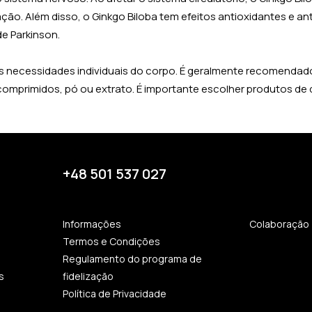
ão. Além disso, o Ginkgo Biloba tem efeitos antioxidantes e an
e Parkinson.
 necessidades individuais do corpo. É geralmente recomendado 
 comprimidos, pó ou extrato. É importante escolher produtos de
+48 501 537 027
Informações
Colaboração
Termos e Condições
Regulamento do programa de
s
fidelização
Política de Privacidade