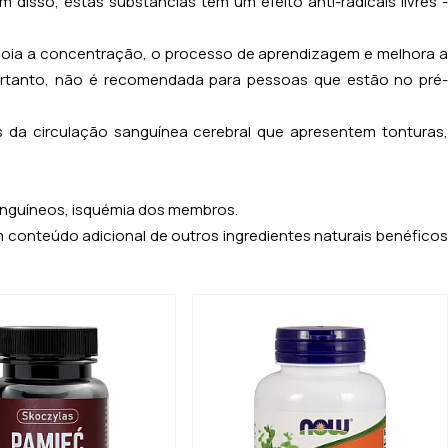
disso, estas substâncias têm um efeito anti-radicais livres -
e apoia a concentração, o processo de aprendizagem e melhora 
ortanto, não é recomendada para pessoas que estão no pré-
da circulação sanguínea cerebral que apresentem tonturas
anguíneos, isquémia dos membros.
conteúdo adicional de outros ingredientes naturais benéficos