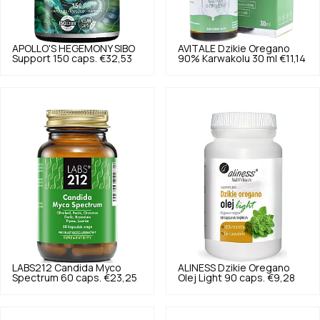
APOLLO'S HEGEMONY
SIBO
AVITALE
Dzikie Oregano
Support 150 caps.
€32,53
90% Karwakolu 30 ml
€11,14
LABS212
Candida Myco
ALINESS
Dzikie Oregano
Spectrum 60 caps.
€23,25
Olej Light 90 caps.
€9,28