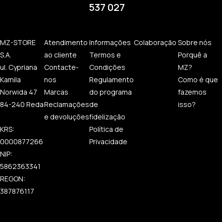
537 027
MZ-STORE
Atendimento
Informações
Colaboração
Sobre nós
S.A.
ao cliente
Termos e
Porquê a
ul. Cypriana
Contacte-
Condições
MZ?
Kamila
nos
Regulamento
Como é que
Norwida 47
Marcas
do programa
fazemos
84-240 Reda
Reclamações
de
isso?
e devoluções
fidelização
KRS:
Política de
0000877266
Privacidade
NIP:
5862363341
REGON:
387876117