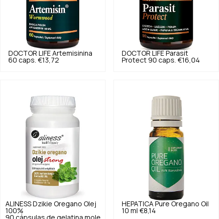
DOCTOR LIFE
Artemisinina
DOCTOR LIFE
Parasit
60 caps.
€13,72
Protect 90 caps.
€16,04
ALINESS
Dzikie Oregano Olej
HEPATICA
Pure Oregano Oil
100%
10 ml
€8,14
90 cápsulas de gelatina mole