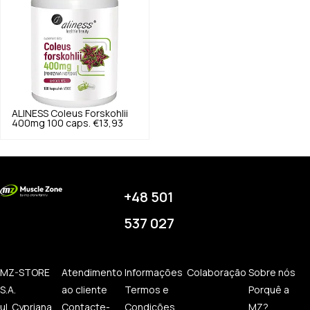
ALINESS
Coleus Forskohlii
400mg 100 caps.
€13,93
+48 501
537 027
MZ-STORE
Atendimento
Informações
Colaboração
Sobre nós
S.A.
ao cliente
Termos e
Porquê a
ul. Cypriana
Contacte-
Condições
MZ?