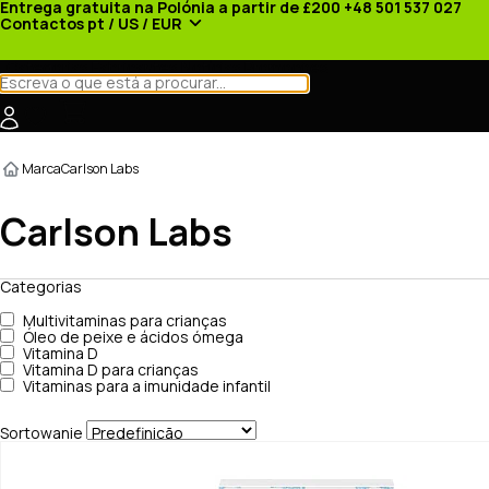
Entrega gratuita na Polónia a partir de £200
+48 501 537 027
Contactos
pt / US / EUR
Categorias
Fabricantes
Notícias
Promoções
Marca
Carlson Labs
Carlson Labs
Categorias
Multivitaminas para crianças
Óleo de peixe e ácidos ómega
Vitamina D
Vitamina D para crianças
Vitaminas para a imunidade infantil
Sortowanie