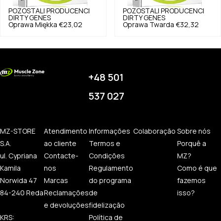
POZOSTALI PRODUCENCI
POZOSTALI PRODUCENCI
DIRTY GENES
DIRTY GENES
Oprawa Miękka
€23,02
Oprawa Twarda
€32,32
+48 501
537 027
MZ-STORE
Atendimento
Informações
Colaboração
Sobre nós
S.A.
ao cliente
Termos e
Porquê a
ul. Cypriana
Contacte-
Condições
MZ?
Kamila
nos
Regulamento
Como é que
Norwida 47
Marcas
do programa
fazemos
84-240 Reda
Reclamações
de
isso?
e devoluções
fidelização
KRS:
Política de