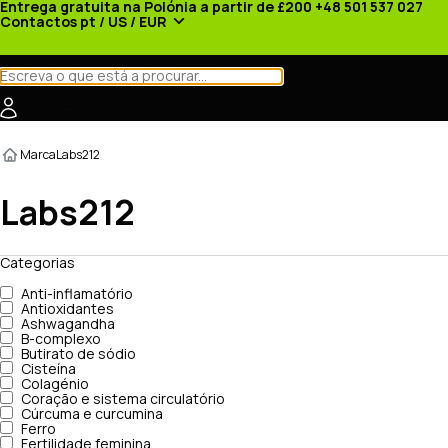
Entrega gratuita na Polónia a partir de £200
+48 501 537 027
Contactos
pt / US / EUR
Categorias
Fabricantes
Notícias
Promoções
Marca
Labs212
Labs212
Categorias
Anti-inflamatório
Antioxidantes
Ashwagandha
B-complexo
Butirato de sódio
Cisteína
Colagénio
Coração e sistema circulatório
Cúrcuma e curcumina
Ferro
Fertilidade feminina