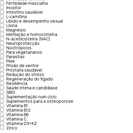
Fertilidade masculina
Inositol
Intestino saudável
L-carnitina
Libido e desempenho sexual
Lisina
Magnésio
Metilação e homocisteína
N-acetilcisteína (NAC)
Neuroprotecção
Nootrópicos
Para vegetarianos
Parasitas
Pele
Prisão de ventre
Próstata saudável
Redução do stress
Regeneração do fígado
Resiliência
Saúde íntima e candidíase
SIBO
Suplementação num ciclo
Suplementos para a osteoporose
Vitamina B1
Vitamina B12
Vitamina B6
Vitamina C
Vitamina D3+K2
Zinco