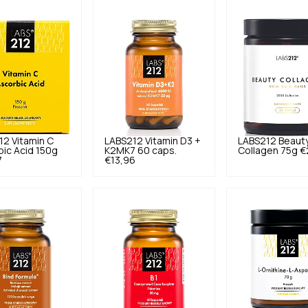
12
Vitamin C
LABS212
Vitamin D3 +
LABS212
Beaut
ic Acid 150g
K2MK7 60 caps.
Collagen 75g
€
7
€13,96