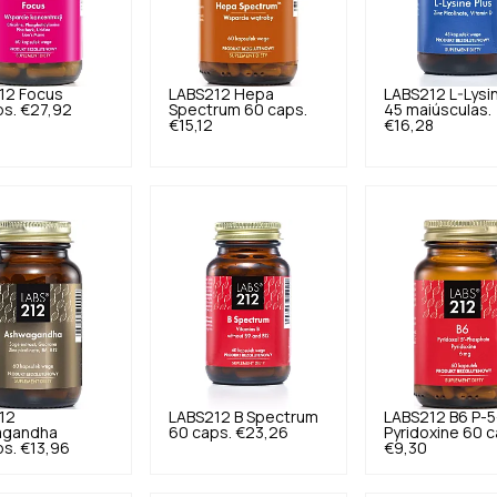
12
Focus
LABS212
Hepa
LABS212
L-Lysi
ps.
€27,92
Spectrum 60 caps.
45 maiúsculas.
€15,12
€16,28
12
LABS212
B Spectrum
LABS212
B6 P-5
agandha
60 caps.
€23,26
Pyridoxine 60 c
ps.
€13,96
€9,30