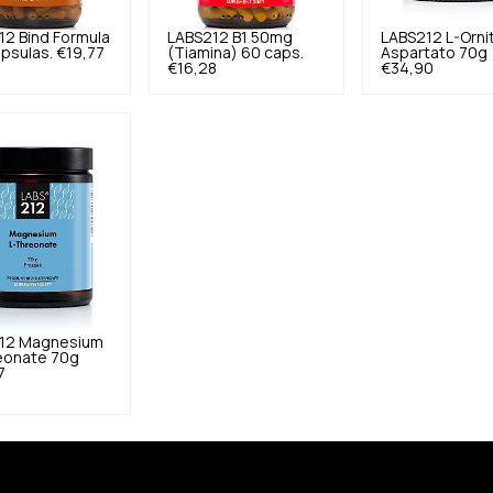
12
Bind Formula
LABS212
B1 50mg
LABS212
L-Orni
psulas.
€19,77
(Tiamina) 60 caps.
Aspartato 70g
€16,28
€34,90
12
Magnesium
eonate 70g
7