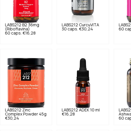
LABS212
B2 36mg
LABS212
CurcuVITA
LABS2
(Riboflavina)
30 caps.
€30,24
60 ca
60 caps.
€16,28
LABS212
Zinc
LABS212
ADEK 10 ml
LABS2
Complex Powder 45g
€16,28
Ashw
€30,24
60 ca