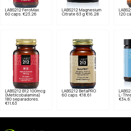
LABS212
FeroMax
LABS212
Magnesium
LABS2
60 caps.
€23,26
Citrate 63 g
€16,28
120 cá
LABS212
B12 100mcg
LABS212
BetaPRO
LABS2
(Metilcobalamina)
60 caps.
€18,61
L-Thr
180 separadores.
€34,6
€11,63