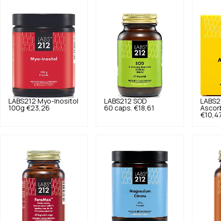
LABS212
Myo-Inositol
LABS212
SOD
LABS2
100g
€23,26
60 caps.
€18,61
Ascorb
€10,4