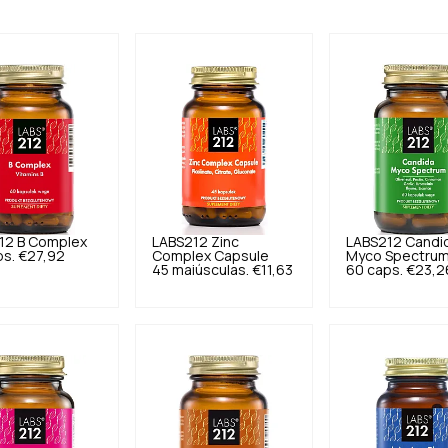
12
B Complex
LABS212
Zinc
LABS212
Candi
ps.
€27,92
Complex Capsule
Myco Spectru
45 maiúsculas.
€11,63
60 caps.
€23,2