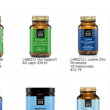
da
LABS212
Gut Support
LABS212
L-Lysine Zinc
m
60 caps.
€18,61
Picolinate
6
45 maiúsculas.
€12,79