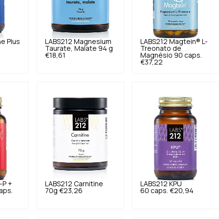
ne Plus
LABS212
Magnesium
LABS212
Magtein® L-
Taurate, Malate 94 g
Treonato de
€18,61
Magnésio 90 caps.
€37,22
-P +
LABS212
Carnitine
LABS212
KPU
aps.
70g
€23,26
60 caps.
€20,94