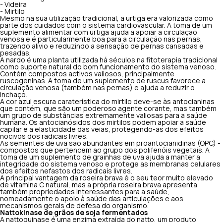
- Videira
- Mirtilo
Mesmo na sua utilização tradicional, a urtiga era valorizada como
parte dos cuidados com o sistema cardiovascular. A toma de um
suplemento alimentar com urtiga ajuda a apoiar a circulação
venosa e é particularmente boa para a circulação nas pernas,
trazendo alívio e reduzindo a sensação de pernas cansadas e
pesadas.
A nardo é uma planta utilizada há séculos na fitoterapia tradicional
como suporte natural do bom funcionamento do sistema venoso.
Contém compostos activos valiosos, principalmente
ruscogeninas. A toma de um suplemento de ruscus favorece a
circulação venosa (também nas pernas) e ajuda a reduzir o
inchaço.
A cor azul escura caraterística do mirtilo deve-se às antocianinas
que contém, que são um poderoso agente corante, mas também
um grupo de substâncias extremamente valiosas para a saúde
humana. Os antocianósidos dos mirtilos podem apoiar a saúde
capilar e a elasticidade das veias, protegendo-as dos efeitos
nocivos dos radicais livres.
As sementes de uva são abundantes em proantocianidinas (OPC) -
compostos que pertencem ao grupo dos polifenóis vegetais. A
toma de um suplemento de grainhas de uva ajuda a manter a
integridade do sistema venoso e protege as membranas celulares
dos efeitos nefastos dos radicais livres.
A principal vantagem da roseira brava é o seu teor muito elevado
de vitamina C natural, mas a própria roseira brava apresenta
também propriedades interessantes para a saúde,
nomeadamente o apoio à saúde das articulações e aos
mecanismos gerais de defesa do organismo.
Nattokinase de grãos de soja fermentados
A nattoquinase é uma enzima extraída do natto, um produto