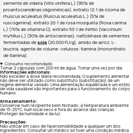
semente de videira (Vitis vinifera L.) (95% de
proantocianidinas oligoméricas), extrato 12:1 de rizoma de
rhuscus aculeatus (Ruscus aculeatus L..) (5% de
ruscogenina), extrato 20:1 de rosa mosqueta (Rosa canina
L.) (70% de vitamina C), extrato 50:1 de mirtilo (Vaccinium
myrtillus L.) (30% de antocianinas), nattokinase de sementes
fermentadas de
soja
(20.000 FU/g), amido de arroz, L-
leucina, agente de volume: celulose; tiamina (mononitrato
de tiamina).
Consumo recomendado
Tomar 2 cápsulas com 200 ml de água. Tomar uma vez por dia.
Informações adicionais:
Não exceder a dose diária recomendada. O suplemento alimentar
não deve ser utilizado como substituto (substituição) de um
regime alimentar variado. Uma alimentação equilibrada e um estilo
de vida saudável são importantes para o funcionamento do corpo
humano.
Armazenamento:
Conservar num recipiente bem fechado, à temperatura ambiente
de 15-25°C, num local seco e fora do alcance das crianças.
Proteger da humidade e da luz.
Precauções:
Não utilizar em caso de hipersensibilidade a qualquer um dos
ingredientes. Consultar um médico se tiver uma condição médica