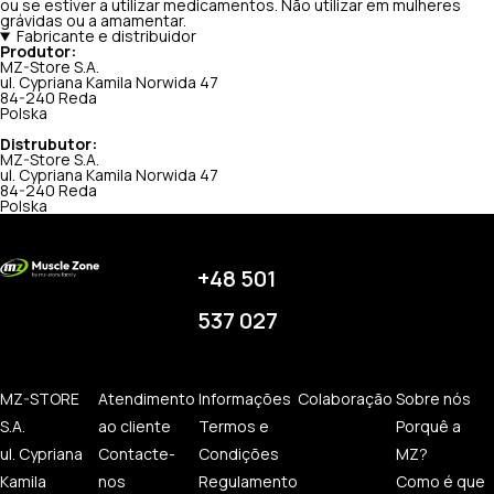
ou se estiver a utilizar medicamentos. Não utilizar em mulheres
grávidas ou a amamentar.
Fabricante e distribuidor
Produtor:
MZ-Store S.A.
ul. Cypriana Kamila Norwida 47
84-240 Reda
Polska
Distrubutor:
MZ-Store S.A.
ul. Cypriana Kamila Norwida 47
84-240 Reda
Polska
+48 501
537 027
MZ-STORE
Atendimento
Informações
Colaboração
Sobre nós
S.A.
ao cliente
Termos e
Porquê a
ul. Cypriana
Contacte-
Condições
MZ?
Kamila
nos
Regulamento
Como é que