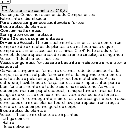
Adicionar ao carrinho
za €18,37
Descrição
Consumo recomendado
Componentes
Fabricante e distribuidor
Para vasos sanguíneos saudáveis e fortes
5 extractos de plantas
Contém nattokinase
Sem glúten e sem lactose
Para 30 dias de suplementação
DrHemeo VesselLift
é um suplemento alimentar que contém um
complexo de extractos de plantas e de nattoquinase e que
completa a alimentação com vitaminas C e B1. Este produto foi
concebido para apoiar a saúde vascular e a circulação sanguínea.
VesselLift destina-se a adultos.
Vasos sanguíneos fortes são a base de um sistema circulatório
saudável
Os vasos sanguíneos formam a extensa rede de transporte do
corpo, responsável pelo fornecimento de oxigénio e nutrientes
aos tecidos e pela remoção de produtos metabólicos. A sua
estrutura, flexibilidade e força corretas são importantes para o
bom funcionamento de todo o sistema circulatório. As veias
desempenham um papel especial, transportando diariamente o
sangue de volta ao coração, muitas vezes vencendo a força da
gravidade. Por conseguinte, manter os vasos sanguíneos em boas
condições é um dos elementos-chave para apoiar a circulação
correta e o desempenho geral do corpo.
5 extractos de plantas
VesselLift contém extractos de 5 plantas:
- Urtiga comum
- Búfalo
- Rosa selvagem