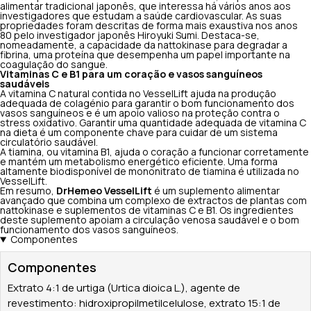
alimentar tradicional japonês, que interessa há vários anos aos
investigadores que estudam a saúde cardiovascular. As suas
propriedades foram descritas de forma mais exaustiva nos anos
80 pelo investigador japonês Hiroyuki Sumi. Destaca-se,
nomeadamente, a capacidade da nattokinase para degradar a
fibrina, uma proteína que desempenha um papel importante na
coagulação do sangue.
Vitaminas C e B1 para um coração e vasos sanguíneos
saudáveis
A vitamina C natural contida no VesselLift ajuda na produção
adequada de colagénio para garantir o bom funcionamento dos
vasos sanguíneos e é um apoio valioso na proteção contra o
stress oxidativo. Garantir uma quantidade adequada de vitamina C
na dieta é um componente chave para cuidar de um sistema
circulatório saudável.
A tiamina, ou vitamina B1, ajuda o coração a funcionar corretamente
e mantém um metabolismo energético eficiente. Uma forma
altamente biodisponível de mononitrato de tiamina é utilizada no
VesselLift.
Em resumo,
DrHemeo VesselLift
é um suplemento alimentar
avançado que combina um complexo de extractos de plantas com
nattokinase e suplementos de vitaminas C e B1. Os ingredientes
deste suplemento apoiam a circulação venosa saudável e o bom
funcionamento dos vasos sanguíneos.
Componentes
Componentes
Extrato 4:1 de urtiga (Urtica dioica L.), agente de
revestimento: hidroxipropilmetilcelulose, extrato 15:1 de