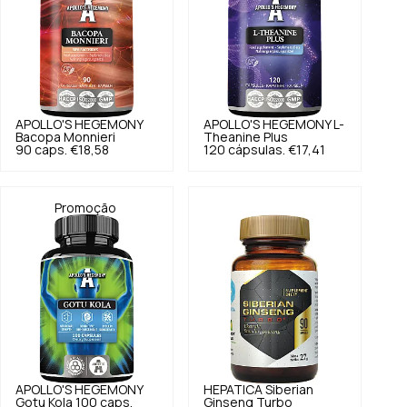
APOLLO'S HEGEMONY
APOLLO'S HEGEMONY
L-
Bacopa Monnieri
Theanine Plus
90 caps.
€18,58
120 cápsulas.
€17,41
Promoção
APOLLO'S HEGEMONY
HEPATICA
Siberian
Gotu Kola 100 caps.
Ginseng Turbo