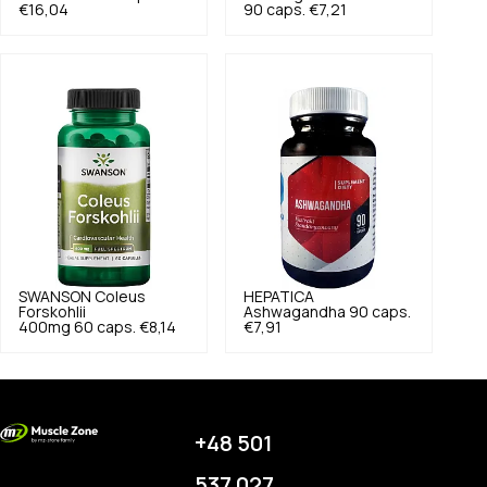
€16,04
90 caps.
€7,21
SWANSON
Coleus
HEPATICA
Forskohlii
Ashwagandha 90 caps.
400mg 60 caps.
€8,14
€7,91
+48 501
537 027