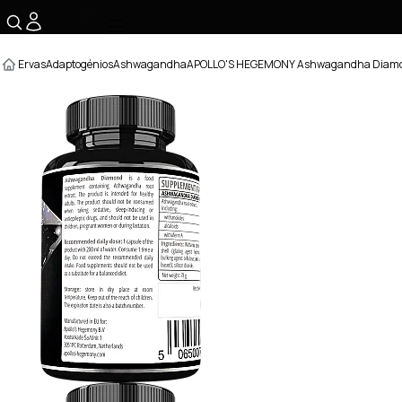
☰
Ervas
Adaptogénios
Ashwagandha
APOLLO'S HEGEMONY Ashwagandha Diamon