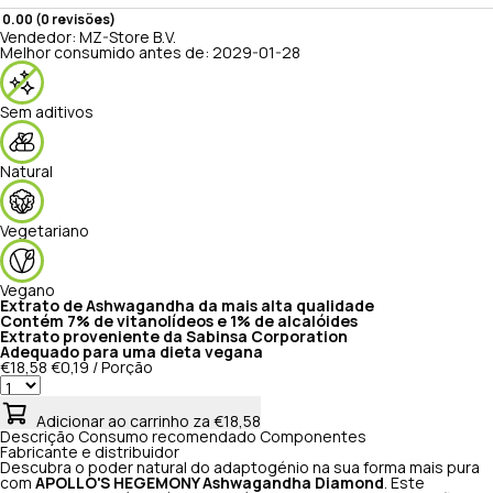
0.00 (0 revisões)
Vendedor:
MZ-Store B.V.
Melhor consumido antes de:
2029-01-28
Sem aditivos
Natural
Vegetariano
Vegano
Extrato de Ashwagandha da mais alta qualidade
Contém 7% de vitanolídeos e 1% de alcalóides
Extrato proveniente da Sabinsa Corporation
Adequado para uma dieta vegana
€18,58
€0,19 / Porção
Adicionar ao carrinho
za €18,58
Descrição
Consumo recomendado
Componentes
Fabricante e distribuidor
Descubra o poder natural do adaptogénio na sua forma mais pura
com
APOLLO'S HEGEMONY Ashwagandha Diamond
. Este