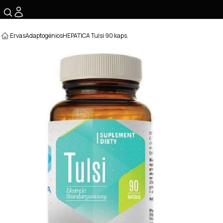
☰
Ervas
Adaptogénios
HEPATICA Tulsi 90 kaps.