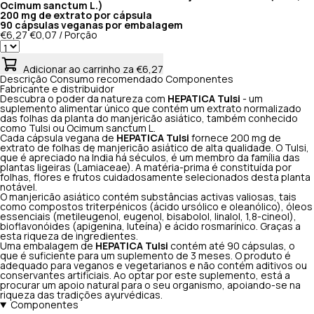
Ocimum sanctum L.)
200 mg de extrato por cápsula
90 cápsulas veganas por embalagem
€6,27
€0,07 / Porção
Adicionar ao carrinho
za €6,27
Descrição
Consumo recomendado
Componentes
Fabricante e distribuidor
Descubra o poder da natureza com
HEPATICA Tulsi
- um
suplemento alimentar único que contém um extrato normalizado
das folhas da planta do manjericão asiático, também conhecido
como Tulsi ou Ocimum sanctum L.
Cada cápsula vegana de
HEPATICA Tulsi
fornece 200 mg de
extrato de folhas de manjericão asiático de alta qualidade. O Tulsi,
que é apreciado na Índia há séculos, é um membro da família das
plantas ligeiras (Lamiaceae). A matéria-prima é constituída por
folhas, flores e frutos cuidadosamente selecionados desta planta
notável.
O manjericão asiático contém substâncias activas valiosas, tais
como compostos triterpénicos (ácido ursólico e oleanólico), óleos
essenciais (metileugenol, eugenol, bisabolol, linalol, 1,8-cineol),
bioflavonóides (apigenina, luteína) e ácido rosmarínico. Graças a
esta riqueza de ingredientes.
Uma embalagem de
HEPATICA Tulsi
contém até 90 cápsulas, o
que é suficiente para um suplemento de 3 meses. O produto é
adequado para veganos e vegetarianos e não contém aditivos ou
conservantes artificiais. Ao optar por este suplemento, está a
procurar um apoio natural para o seu organismo, apoiando-se na
riqueza das tradições ayurvédicas.
Componentes