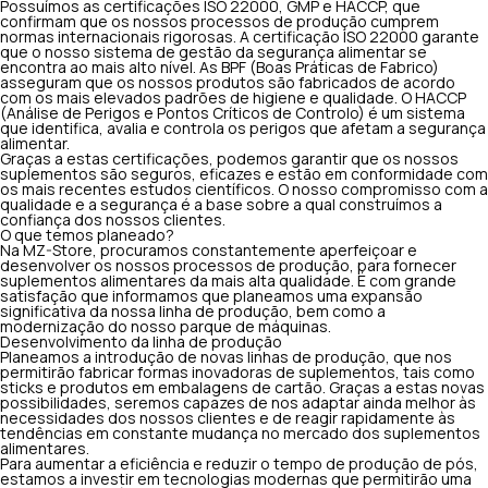
Possuímos as certificações ISO 22000, GMP e HACCP, que
confirmam que os nossos processos de produção cumprem
normas internacionais rigorosas. A certificação ISO 22000 garante
que o nosso sistema de gestão da segurança alimentar se
encontra ao mais alto nível. As BPF (Boas Práticas de Fabrico)
asseguram que os nossos produtos são fabricados de acordo
com os mais elevados padrões de higiene e qualidade. O HACCP
(Análise de Perigos e Pontos Críticos de Controlo) é um sistema
que identifica, avalia e controla os perigos que afetam a segurança
alimentar.
Graças a estas certificações, podemos garantir que os nossos
suplementos são seguros, eficazes e estão em conformidade com
os mais recentes estudos científicos. O nosso compromisso com a
qualidade e a segurança é a base sobre a qual construímos a
confiança dos nossos clientes.
O que temos planeado?
Na MZ-Store, procuramos constantemente aperfeiçoar e
desenvolver os nossos processos de produção, para fornecer
suplementos alimentares da mais alta qualidade. É com grande
satisfação que informamos que planeamos uma expansão
significativa da nossa linha de produção, bem como a
modernização do nosso parque de máquinas.
Desenvolvimento da linha de produção
Planeamos a introdução de novas linhas de produção, que nos
permitirão fabricar formas inovadoras de suplementos, tais como
sticks e produtos em embalagens de cartão. Graças a estas novas
possibilidades, seremos capazes de nos adaptar ainda melhor às
necessidades dos nossos clientes e de reagir rapidamente às
tendências em constante mudança no mercado dos suplementos
alimentares.
Para aumentar a eficiência e reduzir o tempo de produção de pós,
estamos a investir em tecnologias modernas que permitirão uma