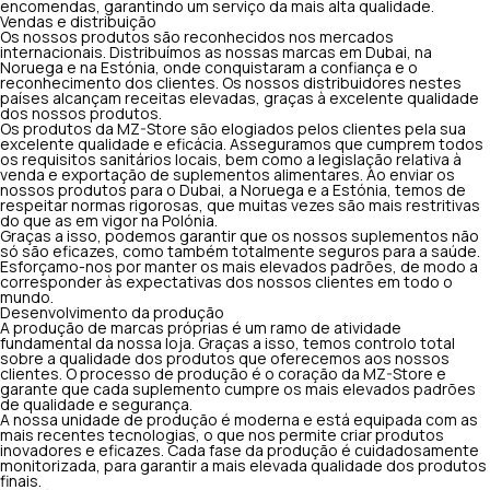
encomendas, garantindo um serviço da mais alta qualidade.
Vendas e distribuição
Os nossos produtos são reconhecidos nos mercados
internacionais. Distribuímos as nossas marcas em Dubai, na
Noruega e na Estónia, onde conquistaram a confiança e o
reconhecimento dos clientes. Os nossos distribuidores nestes
países alcançam receitas elevadas, graças à excelente qualidade
dos nossos produtos.
Os produtos da MZ-Store são elogiados pelos clientes pela sua
excelente qualidade e eficácia. Asseguramos que cumprem todos
os requisitos sanitários locais, bem como a legislação relativa à
venda e exportação de suplementos alimentares. Ao enviar os
nossos produtos para o Dubai, a Noruega e a Estónia, temos de
respeitar normas rigorosas, que muitas vezes são mais restritivas
do que as em vigor na Polónia.
Graças a isso, podemos garantir que os nossos suplementos não
só são eficazes, como também totalmente seguros para a saúde.
Esforçamo-nos por manter os mais elevados padrões, de modo a
corresponder às expectativas dos nossos clientes em todo o
mundo.
Desenvolvimento da produção
A produção de marcas próprias é um ramo de atividade
fundamental da nossa loja. Graças a isso, temos controlo total
sobre a qualidade dos produtos que oferecemos aos nossos
clientes. O processo de produção é o coração da MZ-Store e
garante que cada suplemento cumpre os mais elevados padrões
de qualidade e segurança.
A nossa unidade de produção é moderna e está equipada com as
mais recentes tecnologias, o que nos permite criar produtos
inovadores e eficazes. Cada fase da produção é cuidadosamente
monitorizada, para garantir a mais elevada qualidade dos produtos
finais.