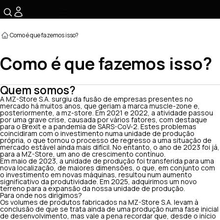
☰
Como é que fazemos isso?
Como é que fazemos isso?
Quem somos?
A MZ-Store S.A. surgiu da fusão de empresas presentes no
mercado há muitos anos, que geriam a marca muscle-zone e,
posteriormente, a mz-store. Em 2021 e 2022, a atividade passou
por uma grave crise, causada por vários fatores, com destaque
para o Brexit e a pandemia de SARS-CoV-2. Estes problemas
coincidiram com o investimento numa unidade de produção
própria, o que tornou o processo de regresso a uma situação de
mercado estável ainda mais difícil. No entanto, o ano de 2023 foi já,
para a MZ-Store, um ano de crescimento contínuo.
Em maio de 2023, a unidade de produção foi transferida para uma
nova localização, de maiores dimensões, o que, em conjunto com
o investimento em novas máquinas, resultou num aumento
significativo da produtividade. Em 2025, adquirimos um novo
terreno para a expansão da nossa unidade de produção.
Para onde nos dirigimos?
Os volumes de produtos fabricados na MZ-Store S.A. levam à
conclusão de que se trata ainda de uma produção numa fase inicial
de desenvolvimento, mas vale a pena recordar que, desde o início