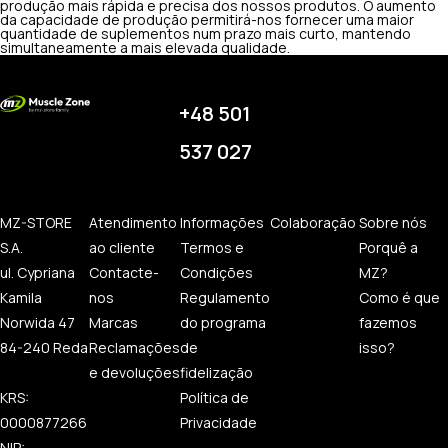
produção mais rápida e precisa dos nossos produtos. O aumento
da capacidade de produção permitirá-nos fornecer uma maior
quantidade de suplementos num prazo mais curto, mantendo
simultaneamente a mais elevada qualidade.
+48 501
537 027
MZ-STORE
Atendimento
Informações
Colaboração
Sobre nós
S.A.
ao cliente
Termos e
Porquê a
ul. Cypriana
Contacte-
Condições
MZ?
Kamila
nos
Regulamento
Como é que
Norwida 47
Marcas
do programa
fazemos
84-240 Reda
Reclamações
de
isso?
e devoluções
fidelização
KRS:
Política de
0000877266
Privacidade