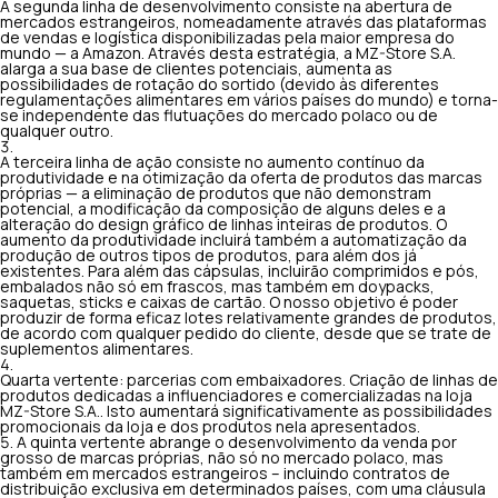
A segunda linha de desenvolvimento consiste na abertura de
mercados estrangeiros, nomeadamente através das plataformas
de vendas e logística disponibilizadas pela maior empresa do
mundo — a Amazon. Através desta estratégia, a MZ-Store S.A.
alarga a sua base de clientes potenciais, aumenta as
possibilidades de rotação do sortido (devido às diferentes
regulamentações alimentares em vários países do mundo) e torna-
se independente das flutuações do mercado polaco ou de
qualquer outro.
A terceira linha de ação consiste no aumento contínuo da
produtividade e na otimização da oferta de produtos das marcas
próprias — a eliminação de produtos que não demonstram
potencial, a modificação da composição de alguns deles e a
alteração do design gráfico de linhas inteiras de produtos. O
aumento da produtividade incluirá também a automatização da
produção de outros tipos de produtos, para além dos já
existentes. Para além das cápsulas, incluirão comprimidos e pós,
embalados não só em frascos, mas também em doypacks,
saquetas, sticks e caixas de cartão. O nosso objetivo é poder
produzir de forma eficaz lotes relativamente grandes de produtos,
de acordo com qualquer pedido do cliente, desde que se trate de
suplementos alimentares.
Quarta vertente: parcerias com embaixadores. Criação de linhas de
produtos dedicadas a influenciadores e comercializadas na loja
MZ-Store S.A.. Isto aumentará significativamente as possibilidades
promocionais da loja e dos produtos nela apresentados.
A quinta vertente abrange o desenvolvimento da venda por
grosso de marcas próprias, não só no mercado polaco, mas
também em mercados estrangeiros – incluindo contratos de
distribuição exclusiva em determinados países, com uma cláusula