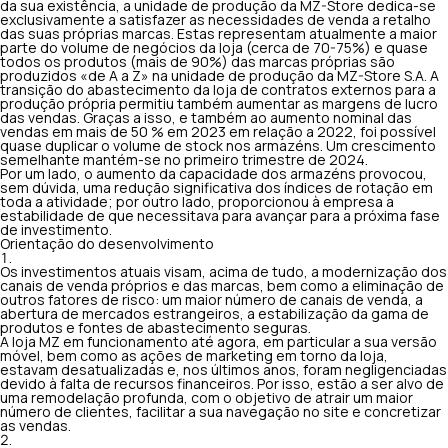
da sua existência, a unidade de produção da MZ-Store dedica-se
exclusivamente a satisfazer as necessidades de venda a retalho
das suas próprias marcas. Estas representam atualmente a maior
parte do volume de negócios da loja (cerca de 70-75%) e quase
todos os produtos (mais de 90%) das marcas próprias são
produzidos «de A a Z» na unidade de produção da MZ-Store S.A. A
transição do abastecimento da loja de contratos externos para a
produção própria permitiu também aumentar as margens de lucro
das vendas. Graças a isso, e também ao aumento nominal das
vendas em mais de 50 % em 2023 em relação a 2022, foi possível
quase duplicar o volume de stock nos armazéns. Um crescimento
semelhante mantém-se no primeiro trimestre de 2024.
Por um lado, o aumento da capacidade dos armazéns provocou,
sem dúvida, uma redução significativa dos índices de rotação em
toda a atividade; por outro lado, proporcionou à empresa a
estabilidade de que necessitava para avançar para a próxima fase
de investimento.
Orientação do desenvolvimento
Os investimentos atuais visam, acima de tudo, a modernização dos
canais de venda próprios e das marcas, bem como a eliminação de
outros fatores de risco: um maior número de canais de venda, a
abertura de mercados estrangeiros, a estabilização da gama de
produtos e fontes de abastecimento seguras.
A loja MZ em funcionamento até agora, em particular a sua versão
móvel, bem como as ações de marketing em torno da loja,
estavam desatualizadas e, nos últimos anos, foram negligenciadas
devido à falta de recursos financeiros. Por isso, estão a ser alvo de
uma remodelação profunda, com o objetivo de atrair um maior
número de clientes, facilitar a sua navegação no site e concretizar
as vendas.