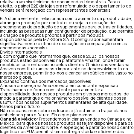
relativa a um nível mínimo de encomendas trimestrais. Para o
efeito, o painel B2B da loja será reformulado e o departamento de
vendas será reforçado com representantes comerciais.
A última vertente, relacionada com o aumento da produtividade,
abrange a produção por contrato, ou seja, a execução de
encomendas de produção de suplementos para outras entidades,
incluindo as baseadas num configurador de produção, que permite
a criação de produtos próprios a partir dos módulos
disponibilizados pela MZ-Store S.A. O configurador aumentará
significativamente o ritmo de execução em comparação com as
encomendas «normais».
Envios internacionais
É com orgulho que informamos que, desde 2023, os nossos
produtos estão disponíveis na plataforma Amazon, onde foram
recebidos com entusiasmo pelos clientes. O início das vendas na
Amazon constituiu um passo importante no desenvolvimento da
nossa empresa, permitindo-nos alcançar um público mais vasto no
mercado global.
Expansão contínua dos mercados disponíveis
A nossa presença na Amazon está em constante expansão.
Trabalhamos de forma consistente para aumentar a
disponibilidade dos nossos produtos em diversos mercados, de
modo a garantir que o maior número possível de clientes possa
usufruir dos nossos suplementos alimentares de alta qualidade.
Planos para o futuro
Não descansamos sobre os louros e já estamos a traçar planos
ambiciosos para o futuro. Eis o que planeamos:
Canadá e México:
Pretendemos iniciar as vendas no Canadá e no
México, para que os nossos produtos estejam disponíveis para os
clientes da América do Norte. A expedição a partir do nosso centro
logístico nos EUA permitirá uma entrega rápida e eficiente das